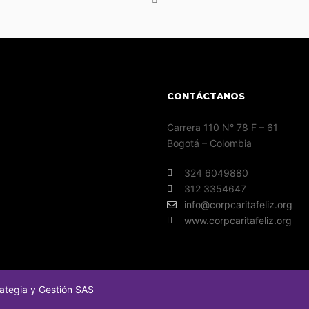
CONTÁCTANOS
Carrera 110 N° 78 F – 61
Bogotá – Colombia
324 6049880
312 3354647
info@corpcaritafeliz.org
www.corpcaritafeliz.org
rategia y Gestión SAS