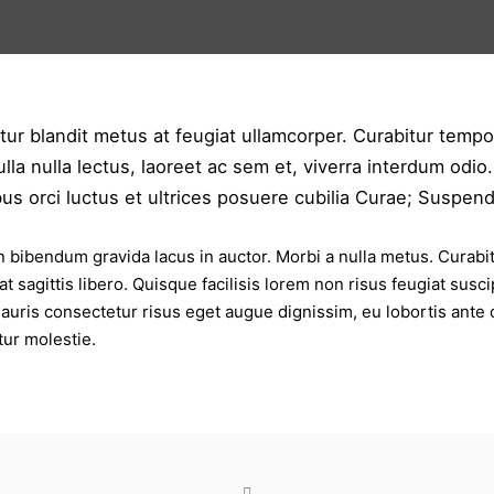
tur blandit metus at feugiat ullamcorper. Curabitur tempor
a nulla lectus, laoreet ac sem et, viverra interdum odio.
 orci luctus et ultrices posuere cubilia Curae; Suspendis
ibendum gravida lacus in auctor. Morbi a nulla metus. Curabitur s
 sagittis libero. Quisque facilisis lorem non risus feugiat susci
auris consectetur risus eget augue dignissim, eu lobortis ante 
tur molestie.